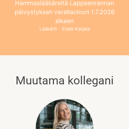
Hammaslääkäreitä Lappeenrannan
päivystyksen varallaoloon 1.7.2026
alkaen
Lääkärit
·
Etelä-Karjala
Muutama kollegani