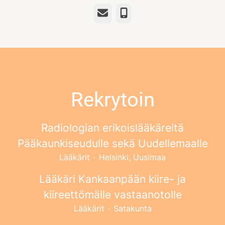
Sähköposti
Puhelin
Rekrytoin
Radiologian erikoislääkäreitä
Pääkaunkiseudulle sekä Uudellemaalle
Lääkärit
·
Helsinki, Uusimaa
Lääkäri Kankaanpään kiire- ja
kiireettömälle vastaanotolle
Lääkärit
·
Satakunta