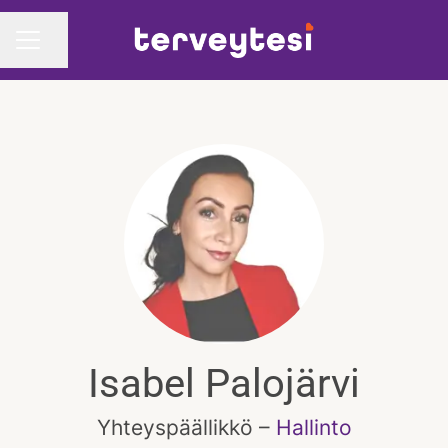
Jaa sivu
URAVALIKKO
Isabel Palojärvi
Yhteyspäällikkö –
Hallinto