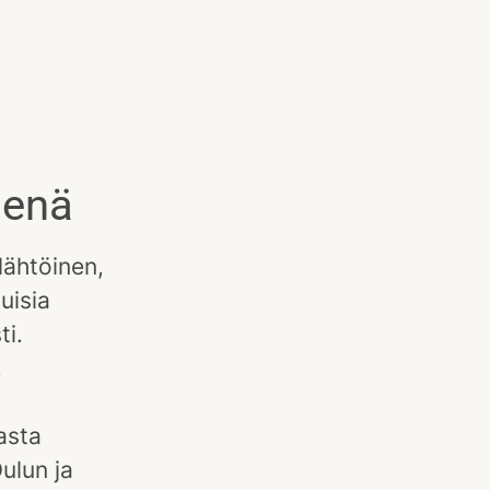
senä
lähtöinen,
uisia
ti.
,
asta
ulun ja