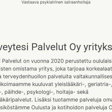
Vastaava psykiatrinen sairaanhoitaja
veytesi Palvelut Oy yrityk
 Palvelut on vuonna 2020 perustettu oululais
sten omistama yritys, joka tarjoaa korkealaat
ja terveydenhuollon palveluita valtakunnallises
ikoimaamme kuuluvat yleislääkäri-, geriatria-
-, päihde-, psykologi-, hoitaja- sekä
käripalvelut. Lisäksi tuotamme palveluja om
ksiköstämme Oulusta ja kotihoidon palveluja O