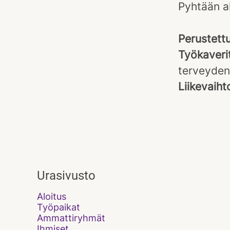
Pyhtään al
Perustett
Työkaveri
terveyden
Liikevaih
Urasivusto
Aloitus
Työpaikat
Ammattiryhmät
Ihmiset