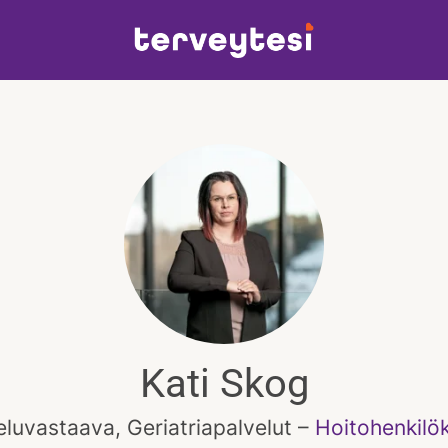
Kati Skog
eluvastaava, Geriatriapalvelut –
Hoitohenkilö