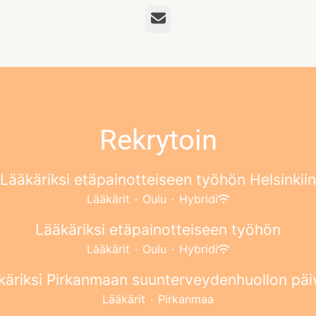
Sähköposti
Rekrytoin
Lääkäriksi etäpainotteiseen työhön Helsinkiin
Lääkärit
·
Oulu
·
Hybridi
Lääkäriksi etäpainotteiseen työhön
Lääkärit
·
Oulu
·
Hybridi
äriksi Pirkanmaan suunterveydenhuollon päi
Lääkärit
·
Pirkanmaa