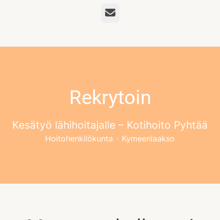
Sähköposti
Rekrytoin
Kesätyö lähihoitajalle – Kotihoito Pyhtää
Hoitohenkilökunta
·
Kymeenlaakso