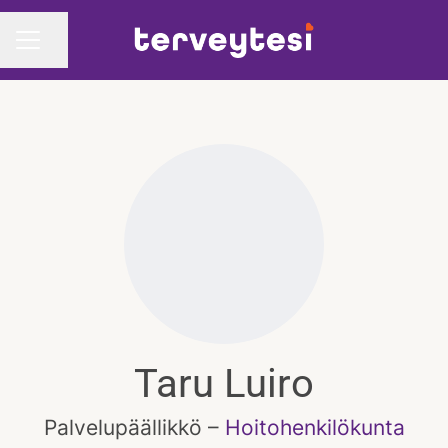
Jaa sivu
URAVALIKKO
Taru Luiro
Palvelupäällikkö –
Hoitohenkilökunta